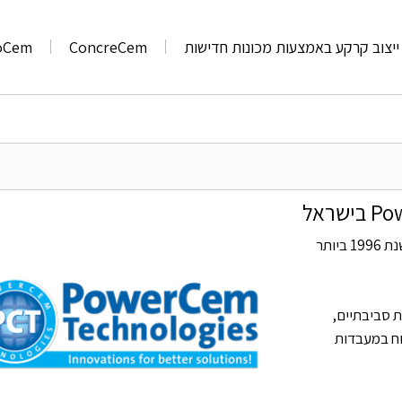
ייצוב קרקע באמצעות מכונות חדישות
ConcreCem
oCem
חברת PowerCem Technologies ההולנדית פעילה משנת 1996 ביותר
נות סביבתיים,
מחקר ופיתוח במעבדות